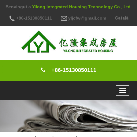
Benvingut a
Yilong Integrated Housing Technology Co., Ltd.
+86-15130850111
yljcfw@gmail.com
Català
+86-15130850111
Toggle
navigat