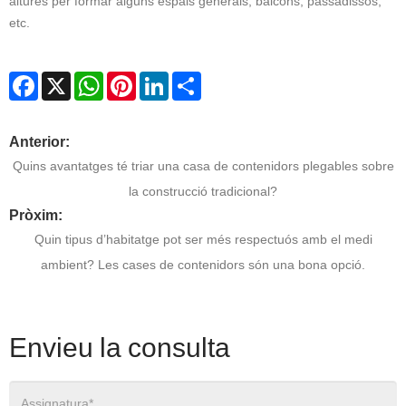
altures per formar alguns espais generals, balcons, passadissos,
etc.
Facebook
X
WhatsApp
Pinterest
LinkedIn
Share
Anterior:
Quins avantatges té triar una casa de contenidors plegables sobre
la construcció tradicional?
Pròxim:
Quin tipus d’habitatge pot ser més respectuós amb el medi
ambient? Les cases de contenidors són una bona opció.
Envieu la consulta