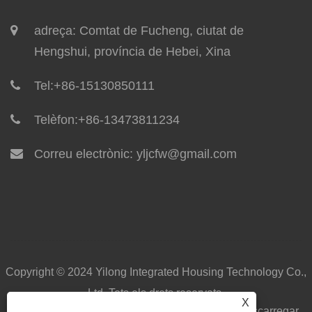
adreça: Comtat de Fucheng, ciutat de
Hengshui, província de Hebei, Xina
Tel:
+86-15130850111
Telèfon:
+86-13473811234
Correu electrònic:
yljcfw@gmail.com
Copyright © 2024 Yilong Integrated Housing Technology Co.,
Ltd. Tots els drets reservats.
X
a casa
Sobre nosaltres
Productes
Notícies
descarregar